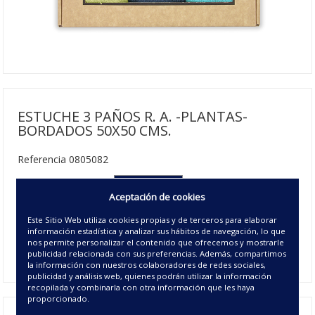
ESTUCHE 3 PAÑOS R. A. -PLANTAS-
BORDADOS 50X50 CMS.
Referencia 0805082
050X50 cm
Aceptación de cookies
17.50€ | 25 u/c.
Este Sitio Web utiliza cookies propias y de terceros para elaborar
información estadística y analizar sus hábitos de navegación, lo que
Disponible
nos permite personalizar el contenido que ofrecemos y mostrarle
00 - UNICO
publicidad relacionada con sus preferencias. Además, compartimos
la información con nuestros colaboradores de redes sociales,
publicidad y análisis web, quienes podrán utilizar la información
recopilada y combinarla con otra información que les haya
proporcionado.