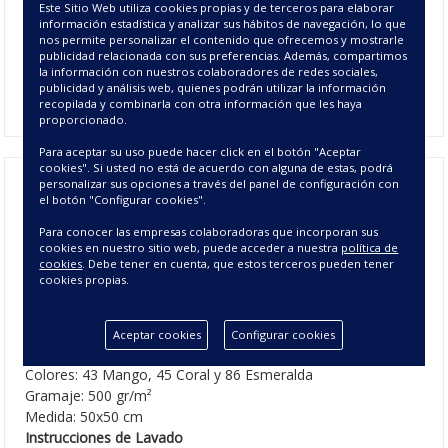
Los
Paños de Cocina Bordados Chef
, se suministra en un
Este Sitio Web utiliza cookies propias y de terceros para elaborar
información estadística y analizar sus hábitos de navegación, lo que
pack de 3 paños de cocina fabricados en algodón 100% de
nos permite personalizar el contenido que ofrecemos y mostrarle
450 gr/m² y acabado en rizo americano.
Trapos de cocina
de
publicidad relacionada con sus preferencias. Además, compartimos
diferentes colores creados para acompañar a los cocinillas
la información con nuestros colaboradores de redes sociales,
publicidad y análisis web, quienes podrán utilizar la información
de la casa en el día a día y decorar la cocina.
recopilada y combinarla con otra información que les haya
proporcionado.
Para aceptar su uso puede hacer click en el botón "Aceptar
cookies". Si usted no está de acuerdo con alguna de estas, podrá
personalizar sus opciones a través del panel de configuración con
el botón "Configurar cookies".
Paños de Cocina Chef - Pack de 3
Para conocer las empresas colaboradoras que incorporan sus
Paños de Cocina
cookies en nuestro sitio web, puede acceder a nuestra
política de
cookies
. Debe tener en cuenta, que estos terceros pueden tener
cookies propias.
CARACTERÍSTICAS DE LOS PAÑOS DE
COCINA CHEF
Aceptar cookies
Configurar cookies
Composición: 100% Algodón.
Colores: 43 Mango, 45 Coral y 86 Esmeralda
Gramaje: 500 gr/m²
Medida: 50x50 cm
Instrucciones de Lavado