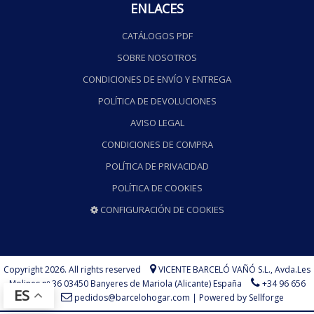
ENLACES
CATÁLOGOS PDF
SOBRE NOSOTROS
CONDICIONES DE ENVÍO Y ENTREGA
POLÍTICA DE DEVOLUCIONES
AVISO LEGAL
CONDICIONES DE COMPRA
POLÍTICA DE PRIVACIDAD
POLÍTICA DE COOKIES
CONFIGURACIÓN DE COOKIES
Copyright 2026. All rights reserved
VICENTE BARCELÓ VAÑÓ S.L.,
Avda.Les
Molines nº 36 03450 Banyeres de Mariola (Alicante) España
+34 96 656
ES
73 75
pedidos@barcelohogar.com
|
Powered by Sellforge