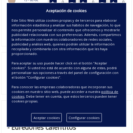
Aceptación de cookies
Disponible
Agotado
Disponible
22 - NEGRO
Este Sitio Web utiliza cookies propias y de terceros para elaborar
información estadística y analizar sus hábitos de navegación, lo que
Disponible
Disponible
Disponible
nos permite personalizar el contenido que ofrecemos y mostrarle
27 - PERLA
publicidad relacionada con sus preferencias. Además, compartimos
la información con nuestros colaboradores de redes sociales,
publicidad y análisis web, quienes podrán utilizar la información
recopilada y combinarla con otra información que les haya
proporcionado.
Edredón Conforter Jacquard Charlotte
, tejido con un bonito
Para aceptar su uso puede hacer click en el botón "Aceptar
tejido de pata de gallo y un acolchado de fibra hueca de 220
cookies". Si usted no está de acuerdo con alguna de estas, podrá
personalizar sus opciones a través del panel de configuración con
gr/m². Disponible en 5 medidas y 4 colores. Se pueden
el botón "Configurar cookies".
adquirir cojines a juego por separado. Fabricado en España
Para conocer las empresas colaboradoras que incorporan sus
cookies en nuestro sitio web, puede acceder a nuestra
política de
cookies
. Debe tener en cuenta, que estos terceros pueden tener
cookies propias.
Edredón Conforter Jacquard Charlotte
Aceptar cookies
Configurar cookies
- Edredones calentitos