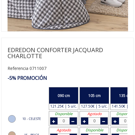
EDREDON CONFORTER JACQUARD
CHARLOTTE
Referencia 0711007
-5% PROMOCIÓN
090 cm
105 cm
135 cm
121.25€ | 5 u/c.
127.50€ | 5 u/c.
141.50€ | 5 u
Disponible
Agotado
Disponible
10 - CELESTE
Agotado
Disponible
Disponible
15 - BEIGE