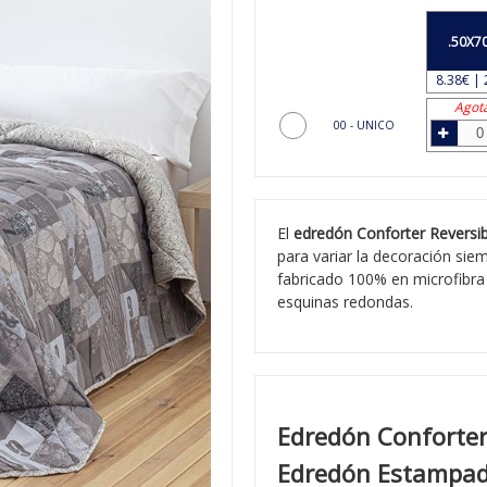
.50X7
8.38€ | 
Agot
00 - UNICO
El
edredón Conforter Reversib
para variar la decoración sie
fabricado 100% en microfibra 
esquinas redondas.
Edredón Conforter 
Edredón Estampa