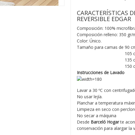
CARACTERÍSTICAS 
REVERSIBLE EDGAR
Composición: 100% microfibra
Composición relleno: 350 gr/
Color: Único.
Tamaño para camas de 90 cm
Tamaño para camas de
105 c
Tamaño para camas de
135 c
Tamaño para camas de
150 
Instrucciones de Lavado
Lavar a 30 ºC con centrifugad
No usar lejía.
Planchar a temperatura máxi
Limpieza en seco con percloro
No secar a máquina
Desde
Barceló Hogar
te acon
conservación para alargar la v