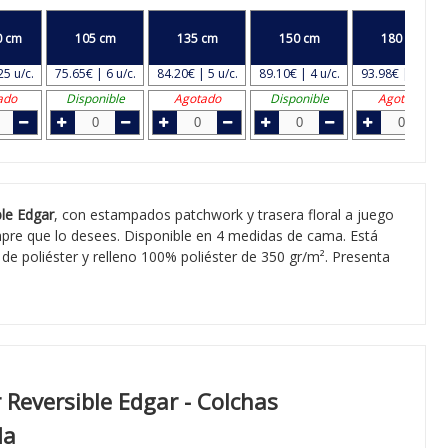
0 cm
105 cm
135 cm
150 cm
180 cm
25 u/c.
75.65€ | 6 u/c.
84.20€ | 5 u/c.
89.10€ | 4 u/c.
93.98€ | 3 u/c.
ado
Disponible
Agotado
Disponible
Agotado
le Edgar
, con estampados patchwork y trasera floral a juego
mpre que lo desees. Disponible en 4 medidas de cama. Está
de poliéster y relleno 100% poliéster de 350 gr/m². Presenta
Reversible Edgar - Colchas
da