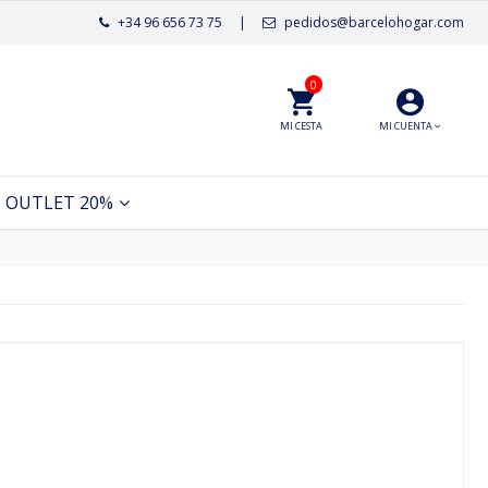
+34 96 656 73 75
|
pedidos@barcelohogar.com
0
MI CESTA
MI CUENTA
OUTLET 20%