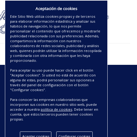
17.50€
Aceptación de cookies
Este Sitio Web utiliza cookies propias y de terceros
para elaborar información estadística y analizar sus
hábitos de navegación, lo que nos permite
personalizar el contenido que ofrecemos y mostrarle
publicidad relacionada con sus preferencias. Además,
compartimos la información con nuestros
colaboradores de redes sociales, publicidad y análisis
web, quienes podrán utilizar la información recopilada
y combinarla con otra información que les haya
proporcionado.
Para aceptar su uso puede hacer click en el botón
"Aceptar cookies". Si usted no está de acuerdo con
ENLACES
alguna de estas, podrá personalizar sus opciones a
través del panel de configuración con el botón
"Configurar cookies".
CATÁLOGOS PDF
SOBRE NOSOTROS
Para conocer las empresas colaboradoras que
incorporan sus cookies en nuestro sitio web, puede
CONDICIONES DE ENVÍO Y ENTREGA
acceder a nuestra
política de cookies
. Debe tener en
POLÍTICA DE DEVOLUCIONES
cuenta, que estos terceros pueden tener cookies
AVISO LEGAL
propias.
CONDICIONES DE COMPRA
POLÍTICA DE PRIVACIDAD
Aceptar cookies
Configurar cookies