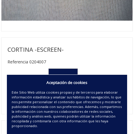
CORTINA -ESCREEN-
Referencia 0204007
140X270 cm
Aceptación de cookies
34.50€ | 12 u/c.
Este Sitio Web utiliza cookies propias y de terceros para elaborar
Disponible
información estadística y analizar sus hábitos de navegación, lo que
01 - BLANCO
nos permite personalizar el contenido que ofrecemos y mostrarle
publicidad relacionada con sus preferencias. Además, compartimos
la información con nuestros colaboradores de redes sociales,
publicidad y análisis web, quienes podrán utilizar la información
recopilada y combinarla con otra información que les haya
proporcionado.