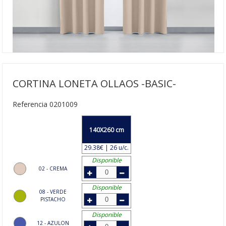
CORTINA LONETA OLLAOS -BASIC-
Referencia 0201009
140X260 cm
29.38€ | 26 u/c.
Disponible
02 - CREMA
Disponible
08 - VERDE
PISTACHO
Disponible
12 - AZULON