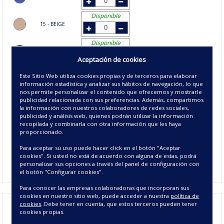
Disponible
15 - BEIGE
Disponible
22 - NEGRO
Aceptación de cookies
Disponible
Este Sitio Web utiliza cookies propias y de terceros para elaborar
26 - GRIS
información estadística y analizar sus hábitos de navegación, lo que
nos permite personalizar el contenido que ofrecemos y mostrarle
Disponible
publicidad relacionada con sus preferencias. Además, compartimos
27 - PERLA
la información con nuestros colaboradores de redes sociales,
publicidad y análisis web, quienes podrán utilizar la información
Disponible
recopilada y combinarla con otra información que les haya
proporcionado.
28 - TURQUESA
Para aceptar su uso puede hacer click en el botón "Aceptar
Disponible
cookies". Si usted no está de acuerdo con alguna de estas, podrá
41 - CRUDO
personalizar sus opciones a través del panel de configuración con
el botón "Configurar cookies".
Para conocer las empresas colaboradoras que incorporan sus
cookies en nuestro sitio web, puede acceder a nuestra
política de
cookies
. Debe tener en cuenta, que estos terceros pueden tener
La
cortina basic Loneta,
ofrece un millón de ideas para
cookies propias.
decorar la puedes utilizar como
cortina para habitaciones
o