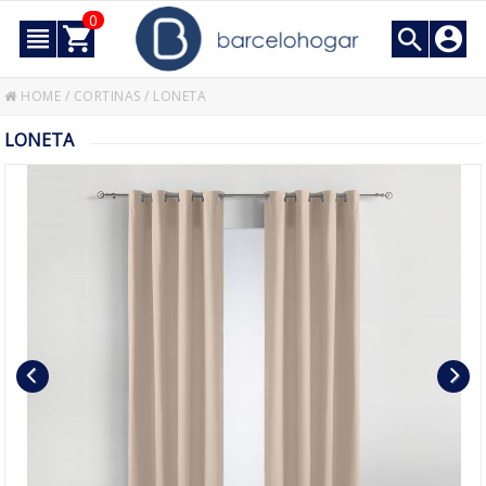
0
HOME
/
CORTINAS
/
LONETA
LONETA