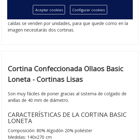
como
cortina para salón
. Está disponible en una medida y
24 colores. En nuestra sección de
cojines
encontraras
Aceptar cookies
Configurar cookies
los
cojines Loneta
que te ayudaran a coordinar a juego. Las
caídas se venden por unidades, para que quede como en la
imagen necesitarás dos cortinas.
Cortina Confeccionada Ollaos Basic
Loneta - Cortinas Lisas
Son muy fáciles de poner gracias al sistema de colgado de
anillas de 40 mm de diámetro.
CARACTERÍSTICAS DE LA CORTINA BASIC
LONETA
Composición: 80% Algodón 20% poliéster
Medidas: 140x270 cm