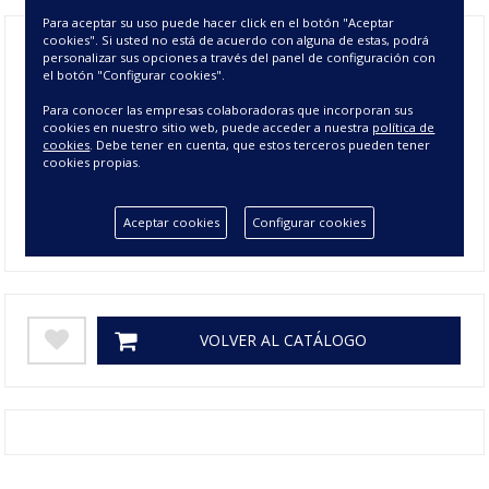
Para aceptar su uso puede hacer click en el botón "Aceptar
cookies". Si usted no está de acuerdo con alguna de estas, podrá
personalizar sus opciones a través del panel de configuración con
el botón "Configurar cookies".
Composición
Para conocer las empresas colaboradoras que incorporan sus
105 cm, 135 cm, 150 cm, 180 cm, 90
Tamaño
cookies en nuestro sitio web, puede acceder a nuestra
política de
cm
cookies
. Debe tener en cuenta, que estos terceros pueden tener
cookies propias.
Colores
BLANCO
Gramage
Aceptar cookies
Configurar cookies
VOLVER AL CATÁLOGO