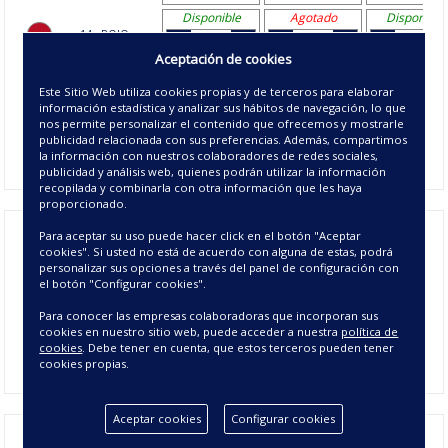
Disponible
Agotado
Disponible
14 - ROJO
Aceptación de cookies
Disponible
Disponible
Disponible
21 - MARRON
Este Sitio Web utiliza cookies propias y de terceros para elaborar
información estadística y analizar sus hábitos de navegación, lo que
nos permite personalizar el contenido que ofrecemos y mostrarle
Disponible
Disponible
Disponible
publicidad relacionada con sus preferencias. Además, compartimos
22 - NEGRO
la información con nuestros colaboradores de redes sociales,
publicidad y análisis web, quienes podrán utilizar la información
recopilada y combinarla con otra información que les haya
proporcionado.
Para aceptar su uso puede hacer click en el botón "Aceptar
Colcha jacquard Venecia
es una colcha juvenil para
vestir tu
cookies". Si usted no está de acuerdo con alguna de estas, podrá
cama en primavera verano
. Su tejido en forma de espiga la
personalizar sus opciones a través del panel de configuración con
hace adecuada para vestir cualquier tipo de cama. La colcha
el botón "Configurar cookies".
está disponible en cinco colores y cinco medidas perfectas
Para conocer las empresas colaboradoras que incorporan sus
para los
dormitorios
juveniles
. Las
fundas de cojín jacquard
cookies en nuestro sitio web, puede acceder a nuestra
política de
Venecia se venden por separado
.
cookies
. Debe tener en cuenta, que estos terceros pueden tener
cookies propias.
Aceptar cookies
Configurar cookies