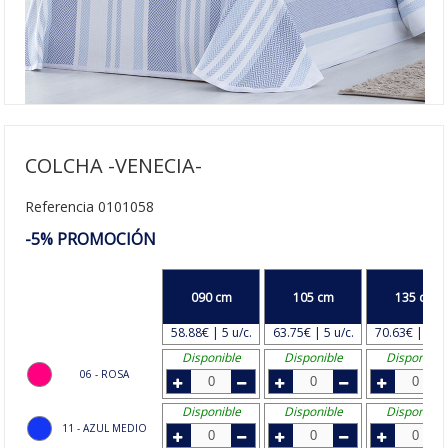
COLCHA -VENECIA-
Referencia 0101058
-5% PROMOCIÓN
090 cm
105 cm
135 cm
58.88€ | 5 u/c.
63.75€ | 5 u/c.
70.63€ | 4 u/
Disponible
Disponible
Disponible
06 - ROSA
Disponible
Disponible
Disponible
11 - AZUL MEDIO