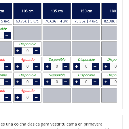
cm
105 cm
135 cm
150 cm
180 cm
 5 u/c.
63.75€ | 5 u/c.
70.63€ | 4 u/c.
75.38€ | 4 u/c.
82.38€ | 4 u/c.
ible
Disponible
ado
Agotado
Disponible
Disponible
Disponible
ible
Disponible
Disponible
Disponible
Disponible
ado
Agotado
es una colcha clasica para vestir tu cama en primavera