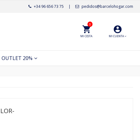
+34 96 656 73 75
|
pedidos@barcelohogar.com
0
MI CESTA
MI CUENTA
OUTLET 20%
OLOR-