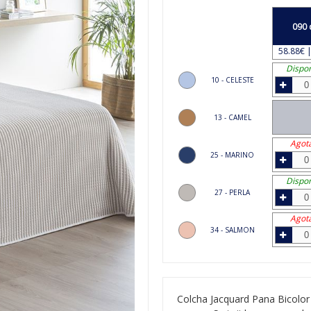
090 
58.88€ |
Dispon
10 - CELESTE
13 - CAMEL
Agot
25 - MARINO
Dispon
27 - PERLA
Agot
34 - SALMON
Colcha Jacquard Pana Bicolor 