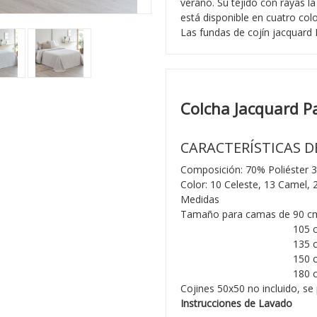
verano. Su tejido con rayas l
está disponible en cuatro col
Las fundas de cojín jacquard
Colcha Jacquard Pa
CARACTERÍSTICAS D
Composición: 70% Poliéster 
Color: 10 Celeste, 13 Camel, 
Medidas
Tamaño para camas de 90 cm
Tamaño para camas de
105 c
Tamaño para camas de
135 c
Tamaño para camas de
150 c
Tamaño para camas de
180 
Cojines 50x50 no incluido, se
Instrucciones de Lavado