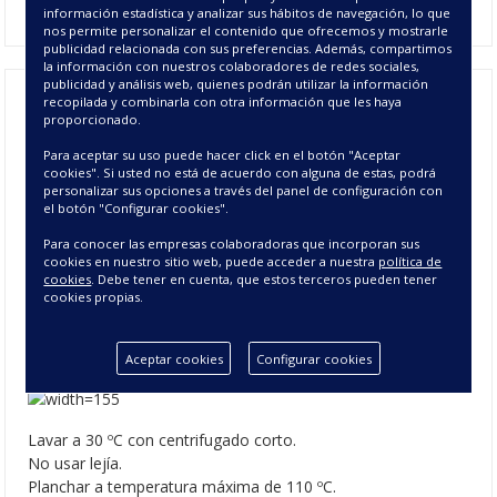
información estadística y analizar sus hábitos de navegación, lo que
nos permite personalizar el contenido que ofrecemos y mostrarle
publicidad relacionada con sus preferencias. Además, compartimos
la información con nuestros colaboradores de redes sociales,
publicidad y análisis web, quienes podrán utilizar la información
recopilada y combinarla con otra información que les haya
proporcionado.
Funda de Cojín Jacquard Trípoli -
Para aceptar su uso puede hacer click en el botón "Aceptar
Cojines Jacquard Decoración
cookies". Si usted no está de acuerdo con alguna de estas, podrá
personalizar sus opciones a través del panel de configuración con
el botón "Configurar cookies".
CARACTERÍSTICAS DE LOS
Para conocer las empresas colaboradoras que incorporan sus
COJINES TRÍPOLI
cookies en nuestro sitio web, puede acceder a nuestra
política de
cookies
. Debe tener en cuenta, que estos terceros pueden tener
Composición: 70% Poliéster - 30% Algodón
cookies propias.
Colores: 01 Blanco, 02 Crema y 27 Perla.
Medidas: 50x50 cm.
Instrucciones de Lavado
Aceptar cookies
Configurar cookies
Lavar a 30 ºC con centrifugado corto.
No usar lejía.
Planchar a temperatura máxima de 110 ºC.