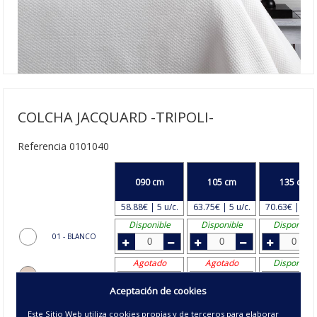
COLCHA JACQUARD -TRIPOLI-
Referencia 0101040
090 cm
105 cm
135 cm
58.88€ | 5 u/c.
63.75€ | 5 u/c.
70.63€ | 4 u/
Disponible
Disponible
Disponible
01 - BLANCO
Agotado
Agotado
Disponible
02 - CREMA
Aceptación de cookies
Agotado
Disponible
Agotado
27 - PERLA
Este Sitio Web utiliza cookies propias y de terceros para elaborar