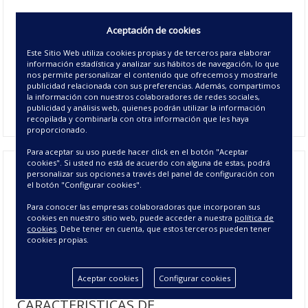
Colcha Jacquard Cartagena
, presenta dibujos geométricos
Aceptación de cookies
con relieve que adornan
la colcha
. Si estás buscando una
colcha elegante y ligera en tonos blancos o beis para los
Este Sitio Web utiliza cookies propias y de terceros para elaborar
meses de verano la colcha Cartagena es la mejor elección.
información estadística y analizar sus hábitos de navegación, lo que
Colcha tejida con calidad Algodón la hacen perfecta
nos permite personalizar el contenido que ofrecemos y mostrarle
publicidad relacionada con sus preferencias. Además, compartimos
como
colcha y cubrecama de entretiempo
. La puedes
la información con nuestros colaboradores de redes sociales,
coordinar con la
Cortina Visillo Madeira
en blanco.
publicidad y análisis web, quienes podrán utilizar la información
recopilada y combinarla con otra información que les haya
proporcionado.
Para aceptar su uso puede hacer click en el botón "Aceptar
cookies". Si usted no está de acuerdo con alguna de estas, podrá
personalizar sus opciones a través del panel de configuración con
Colcha Jacquard Cartagena - Colcha y
el botón "Configurar cookies".
Para conocer las empresas colaboradoras que incorporan sus
Cubrecama de Entretiempo
cookies en nuestro sitio web, puede acceder a nuestra
política de
cookies
. Debe tener en cuenta, que estos terceros pueden tener
cookies propias.
Tenemos disponibles los
cojines Jacquard Cartagena
que van
a juego con la colcha en nuestra web para que completes
el conjunto del dormitorio.
Aceptar cookies
Configurar cookies
CARACTERÍSTICAS DE