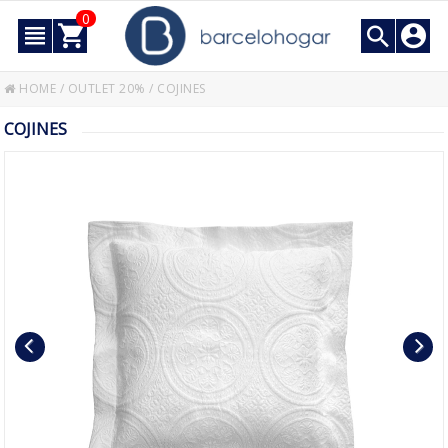
0
HOME
/
OUTLET 20%
/
COJINES
COJINES