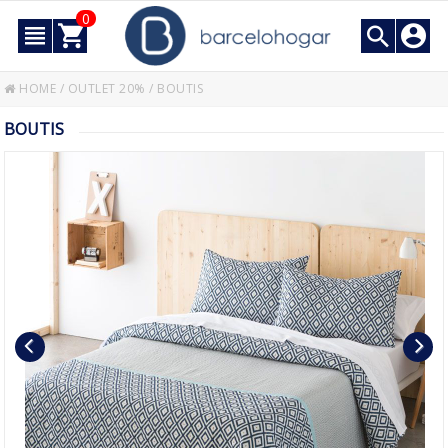
0
HOME
/
OUTLET 20%
/
BOUTIS
BOUTIS