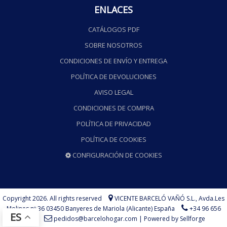
ENLACES
CATÁLOGOS PDF
SOBRE NOSOTROS
CONDICIONES DE ENVÍO Y ENTREGA
POLÍTICA DE DEVOLUCIONES
AVISO LEGAL
CONDICIONES DE COMPRA
POLÍTICA DE PRIVACIDAD
POLÍTICA DE COOKIES
CONFIGURACIÓN DE COOKIES
Copyright 2026. All rights reserved
VICENTE BARCELÓ VAÑÓ S.L.,
Avda.Les
Molines nº 36 03450 Banyeres de Mariola (Alicante) España
+34 96 656
ES
73 75
pedidos@barcelohogar.com
|
Powered by Sellforge