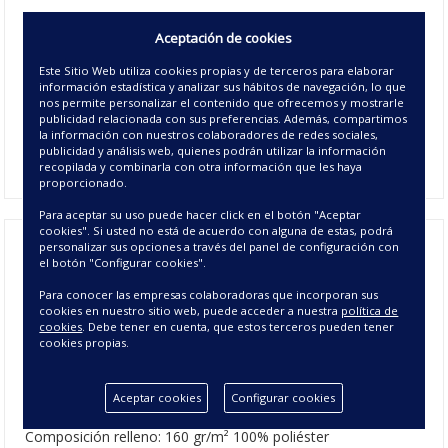
La colcha boutí reversible Neo
es una elegante
colcha de
Aceptación de cookies
verano
con estampado
geométricos
en tonos azules y grises
y parte reversible a juego para variar la decoración siempre
Este Sitio Web utiliza cookies propias y de terceros para elaborar
información estadística y analizar sus hábitos de navegación, lo que
que lo desees. Disponible en 4 medidas de cama y
nos permite personalizar el contenido que ofrecemos y mostrarle
dependiendo del tamaño de colcha boutí que elijas incluye
publicidad relacionada con sus preferencias. Además, compartimos
una o dos fundas de cojín de 50x70 cm a juego. Dale un
la información con nuestros colaboradores de redes sociales,
toque de aire fresco a la decoración de tu hogar.
publicidad y análisis web, quienes podrán utilizar la información
recopilada y combinarla con otra información que les haya
proporcionado.
Para aceptar su uso puede hacer click en el botón "Aceptar
cookies". Si usted no está de acuerdo con alguna de estas, podrá
personalizar sus opciones a través del panel de configuración con
el botón "Configurar cookies".
Colcha Bouti Reversible Neo - Colcha
Para conocer las empresas colaboradoras que incorporan sus
de Verano
cookies en nuestro sitio web, puede acceder a nuestra
política de
cookies
. Debe tener en cuenta, que estos terceros pueden tener
cookies propias.
CARACTERÍSTICAS DE LA COLCHA BOUTÍ
REVERSIBLE NEO
Aceptar cookies
Configurar cookies
Composición colcha: 100% microfibra de poliéster
Composición relleno: 160 gr/m²
100% poliéster