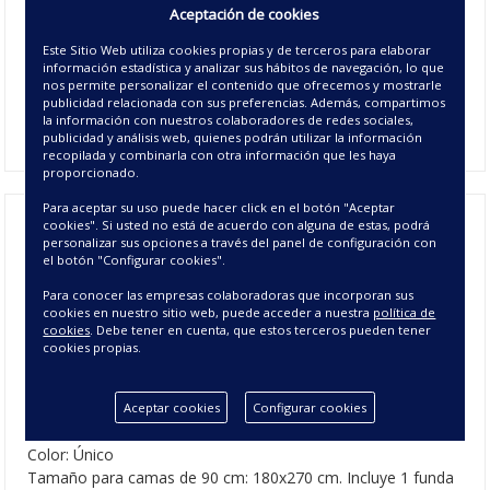
Aceptación de cookies
El modelo
Lollipop
es una
colcha bouti reversible con
estampado juvenil
en tonos suaves perfecta para vestir las
Este Sitio Web utiliza cookies propias y de terceros para elaborar
información estadística y analizar sus hábitos de navegación, lo que
habitaciones de las más jóvenes de la casa. La colcha tiene
nos permite personalizar el contenido que ofrecemos y mostrarle
el corte en capa, lo que hace que las esquinas sean
publicidad relacionada con sus preferencias. Además, compartimos
redondeadas y quede más vistosa sobre la cama.
la información con nuestros colaboradores de redes sociales,
publicidad y análisis web, quienes podrán utilizar la información
recopilada y combinarla con otra información que les haya
proporcionado.
Para aceptar su uso puede hacer click en el botón "Aceptar
cookies". Si usted no está de acuerdo con alguna de estas, podrá
personalizar sus opciones a través del panel de configuración con
Boutí Reversible Lollipop - Colchas de
el botón "Configurar cookies".
Verano Juveniles
Para conocer las empresas colaboradoras que incorporan sus
cookies en nuestro sitio web, puede acceder a nuestra
política de
cookies
. Debe tener en cuenta, que estos terceros pueden tener
CARACTERÍSTICAS DE LA COLCHA BOUTÍ
cookies propias.
REVERSIBLE LOLLIPOP
Composición colcha: 100% microfibra de poliéster
Aceptar cookies
Configurar cookies
Composición relleno: 160 gr/m²
100% poliéster
Color: Único
Tamaño para camas de 90 cm: 180x270 cm. Incluye 1 funda