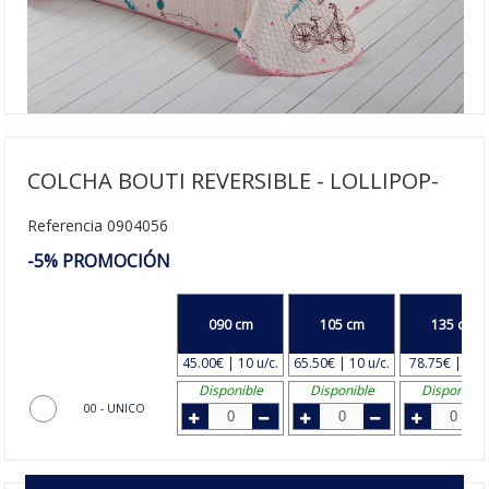
COLCHA BOUTI REVERSIBLE - LOLLIPOP-
Referencia 0904056
-5% PROMOCIÓN
090 cm
105 cm
135 cm
45.00€ | 10 u/c.
65.50€ | 10 u/c.
78.75€ | 8 u/
Disponible
Disponible
Disponible
00 - UNICO