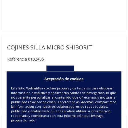
COJINES SILLA MICRO SHIBORIT
Referencia 0102406
*40X40 cm
Aceptación de cookies
12.38€ | 18 u/c.
Este Sitio Web utiliza cookies propias y de terceros para elaborar
Disponible
información estadística y analizar sus hábitos de navegación, lo que
00 - UNICO
nos permite personalizar el contenido que ofrecemos y mostrarle
publicidad relacionada con sus preferencias. Además, compartimos
la información con nuestros colaboradores de redes sociales,
publicidad y análisis web, quienes podrán utilizar la información
recopilada y combinarla con otra información que les haya
proporcionado.