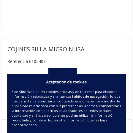
COJINES SILLA MICRO NUSA
Referencia 0102408
*40X40 cm
Aceptación de cookies
12.38€ | 18 u/c.
Este Sitio Web utiliza cookies propias y de terceros para elaborar
Disponible
información estadística y analizar sus hábitos de navegación, lo que
00 - UNICO
nos permite personalizar el contenido que ofrecemos y mostrarle
publicidad relacionada con sus preferencias. Además, compartimos
la información con nuestros colaboradores de redes sociales,
publicidad y análisis web, quienes podrán utilizar la información
recopilada y combinarla con otra información que les haya
proporcionado.