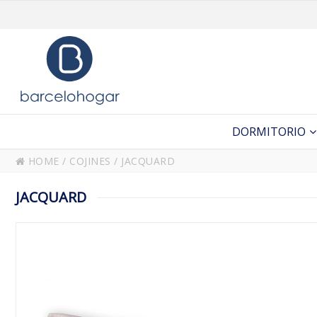
DORMITORIO
HOME
/
COJINES
/
JACQUARD
JACQUARD