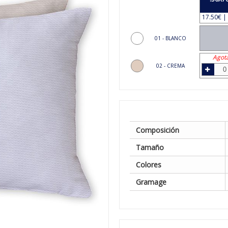
17.50€ | 
01 - BLANCO
Agot
02 - CREMA
Composición
Tamaño
Colores
Gramage