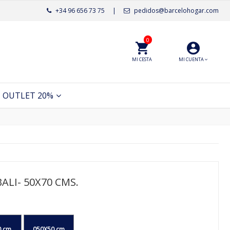
+34 96 656 73 75
|
pedidos@barcelohogar.com
0
MI CESTA
MI CUENTA
OUTLET 20%
BALI- 50X70 CMS.
0 cm
050X50 cm