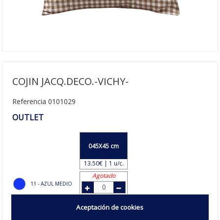
COJIN JACQ.DECO.-VICHY-
Referencia 0101029
OUTLET
045X45 cm
13.50€ | 1 u/c.
Agotado
11 - AZUL MEDIO
Disponible
Aceptación de cookies
13 - CAMEL