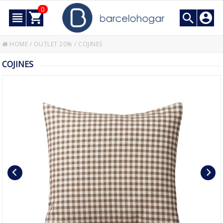
0
HOME
/
OUTLET 20%
/
COJINES
COJINES