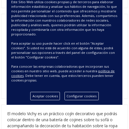
Este Sitio Web utiliza cookies propias y de terceros para elaborar
información estadística y analizar sus hábitos de navegación, lo que
nos permite personalizar el contenido que ofrecemos y mostrarle
publicidad relacionada con sus preferencias. Además, compartimos
la información con nuestros colaboradores de redes sociales,
publicidad y análisis web, quienes podrán utilizar la información
Funda de cojín decorativa modelo
recopilada y combinarla con otra información que les haya
proporcionado.
Vichy tamaño 45x45 cm.
Para aceptar su uso puede hacer click en el botón "Aceptar
cookies". Si usted no está de acuerdo con alguna de estas, podrá
Tejido Jacquard en relieve, 40% algodón y 60% poliéster.
personalizar sus opciones a través del panel de configuración con
el botón "Configurar cookies".
Cierre en cremallera.
Para conocer las empresas colaboradoras que incorporan sus
cookies en nuestro sitio web, puede acceder a nuestra
política de
Relleno no incluido.
cookies
. Debe tener en cuenta, que estos terceros pueden tener
cookies propias.
Entrega de 2 a 5 días laborables
Aceptar cookies
Configurar cookies
El modelo Vichy es un práctico cojín decorativo que podrás
colocar dentro de una batería de cojines sobre tu sofá o
acompañando la decoración de tu habitación sobre la ropa