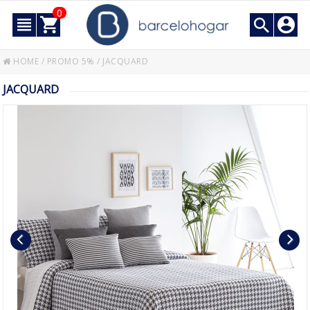
0
HOME
/
PROMO 5%
/
JACQUARD
JACQUARD