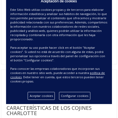
Aceptación de cookies
Disponible
Agotado
10 - CELESTE
Este Sitio Web utiliza cookies propias y de terceros para elaborar
información estadística y analizar sus hábitos de navegación, lo que
nos permite personalizar el contenido que ofrecemos y mostrarle
Agotado
publicidad relacionada con sus preferencias. Además, compartimos
15 - BEIGE
la información con nuestros colaboradores de redes sociales,
publicidad y análisis web, quienes podrán utilizar la información
Agotado
Disponible
recopilada y combinarla con otra información que les haya
22 - NEGRO
proporcionado.
Disponible
Agotado
Para aceptar su uso puede hacer click en el botón "Aceptar
27 - PERLA
cookies". Si usted no está de acuerdo con alguna de estas, podrá
personalizar sus opciones a través del panel de configuración con
el botón "Configurar cookies".
Para conocer las empresas colaboradoras que incorporan sus
cookies en nuestro sitio web, puede acceder a nuestra
política de
cookies
. Debe tener en cuenta, que estos terceros pueden tener
cookies propias.
Funda de Cojín Jacquard Charlotte -
Cojines Jacquard Decoración
Aceptar cookies
Configurar cookies
CARACTERÍSTICAS DE LOS COJINES
CHARLOTTE