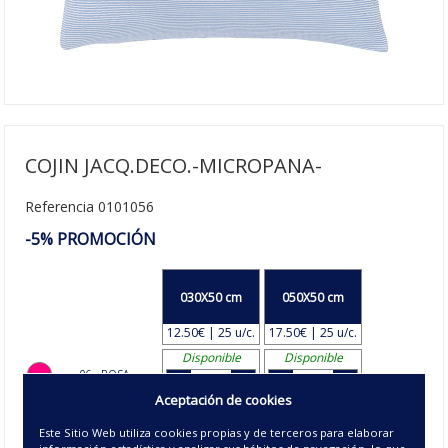
COJIN JACQ.DECO.-MICROPANA-
Referencia 0101056
-5% PROMOCIÓN
030X50 cm
050X50 cm
12.50€ | 25 u/c.
17.50€ | 25 u/c.
Disponible
Disponible
06 - ROSA
Aceptación de cookies
Agotado
Disponible
07 - MANZANA
Este Sitio Web utiliza cookies propias y de terceros para elaborar