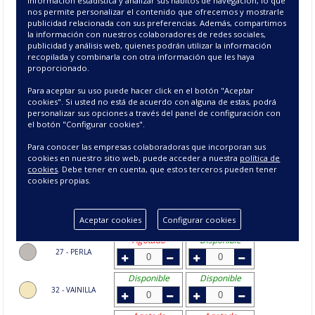
información estadística y analizar sus hábitos de navegación, lo que
Agotado
Disponible
nos permite personalizar el contenido que ofrecemos y mostrarle
publicidad relacionada con sus preferencias. Además, compartimos
10 - CELESTE
la información con nuestros colaboradores de redes sociales,
publicidad y análisis web, quienes podrán utilizar la información
Agotado
Agotado
recopilada y combinarla con otra información que les haya
13 - CAMEL
proporcionado.
Disponible
Agotado
Para aceptar su uso puede hacer click en el botón "Aceptar
15 - BEIGE
cookies". Si usted no está de acuerdo con alguna de estas, podrá
personalizar sus opciones a través del panel de configuración con
el botón "Configurar cookies".
Disponible
Agotado
21 - MARRON
Para conocer las empresas colaboradoras que incorporan sus
cookies en nuestro sitio web, puede acceder a nuestra
política de
Agotado
Disponible
cookies
. Debe tener en cuenta, que estos terceros pueden tener
22 - NEGRO
cookies propias.
Agotado
Disponible
25 - MARINO
Aceptar cookies
Configurar cookies
Agotado
Disponible
27 - PERLA
Disponible
Disponible
32 - VAINILLA