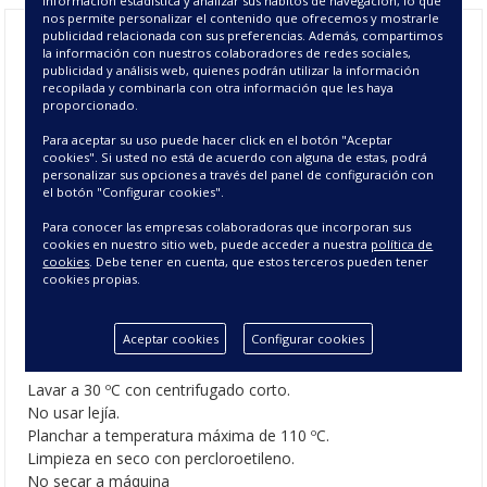
información estadística y analizar sus hábitos de navegación, lo que
nos permite personalizar el contenido que ofrecemos y mostrarle
publicidad relacionada con sus preferencias. Además, compartimos
la información con nuestros colaboradores de redes sociales,
Funda de Cojín Jacquard Trenzza -
publicidad y análisis web, quienes podrán utilizar la información
recopilada y combinarla con otra información que les haya
Decorar Camas con Cojines
proporcionado.
Para aceptar su uso puede hacer click en el botón "Aceptar
cookies". Si usted no está de acuerdo con alguna de estas, podrá
CARACTERÍSTICAS DE LOS
personalizar sus opciones a través del panel de configuración con
COJINES TRENZZA
el botón "Configurar cookies".
Composición: 70% Algodón - 30% Poliéster
Para conocer las empresas colaboradoras que incorporan sus
Colores: 01 Blanco y 02 Crema.
cookies en nuestro sitio web, puede acceder a nuestra
política de
cookies
. Debe tener en cuenta, que estos terceros pueden tener
Medidas: 50x50 cm.
cookies propias.
Instrucciones de Lavado
Aceptar cookies
Configurar cookies
Lavar a 30 ºC con centrifugado corto.
No usar lejía.
Planchar a temperatura máxima de 110 ºC.
Limpieza en seco con percloroetileno.
No secar a máquina