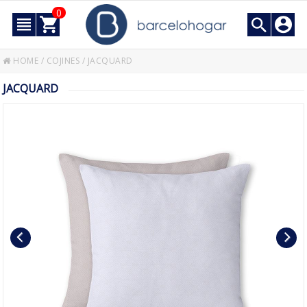
0
HOME
/
COJINES
/
JACQUARD
JACQUARD