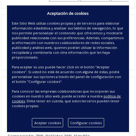
Aceptación de cookies
Este Sitio Web utiliza cookies propias y de terceros para elaborar
La
colcha jacquard Zebra,
es perfecta para vestir
información estadística y analizar sus hábitos de navegación, lo que
tu
dormitorio
en los meses de entretiempo. Una
nos permite personalizar el contenido que ofrecemos y mostrarle
colcha jacquard con un dibujo imitación a la piel de la zebra
publicidad relacionada con sus preferencias. Además, compartimos
que aporta sensación moderna a la estancia. Sus esquinas
la información con nuestros colaboradores de redes sociales,
publicidad y análisis web, quienes podrán utilizar la información
son redondeadas terminan con un galón a tono con la
recopilada y combinarla con otra información que les haya
colcha. Puedes coordinar con los
cojines jacquard Zoe
.
proporcionado.
Para aceptar su uso puede hacer click en el botón "Aceptar
cookies". Si usted no está de acuerdo con alguna de estas, podrá
personalizar sus opciones a través del panel de configuración con
el botón "Configurar cookies".
Colcha Jacquard Zebra - Colchas de
Para conocer las empresas colaboradoras que incorporan sus
cookies en nuestro sitio web, puede acceder a nuestra
política de
cookies
. Debe tener en cuenta, que estos terceros pueden tener
Verano
cookies propias.
CARACTERÍSTICAS DE
Aceptar cookies
Configurar cookies
LA COLCHA JACQUARD ZEBRA