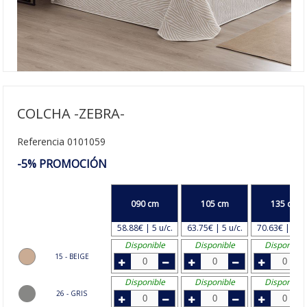
COLCHA -ZEBRA-
Referencia 0101059
-5% PROMOCIÓN
090 cm
105 cm
135 cm
58.88€ | 5 u/c.
63.75€ | 5 u/c.
70.63€ | 4 u/
Disponible
Disponible
Disponible
15 - BEIGE
Disponible
Disponible
Disponible
26 - GRIS