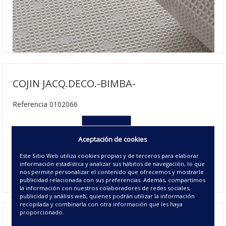
COJIN JACQ.DECO.-BIMBA-
Referencia 0102066
050X50 cm
Aceptación de cookies
15.00€ | 25 u/c.
Este Sitio Web utiliza cookies propias y de terceros para elaborar
Agotado
información estadística y analizar sus hábitos de navegación, lo que
01 - BLANCO
nos permite personalizar el contenido que ofrecemos y mostrarle
publicidad relacionada con sus preferencias. Además, compartimos
la información con nuestros colaboradores de redes sociales,
publicidad y análisis web, quienes podrán utilizar la información
recopilada y combinarla con otra información que les haya
proporcionado.