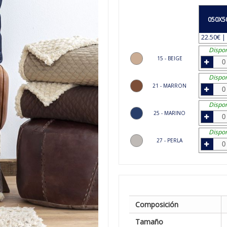
050X5
22.50€ | 
Dispon
15 - BEIGE
Dispon
21 - MARRON
Dispon
25 - MARINO
Dispon
27 - PERLA
Composición
Tamaño