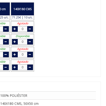
0 cm
140X180 CMS
25 u/c.
71.25€ | 10 u/c.
ible
Agotado
ible
Disponible
ible
Agotado
ible
Agotado
100% POLIÉSTER
140X180 CMS, 50X50 cm