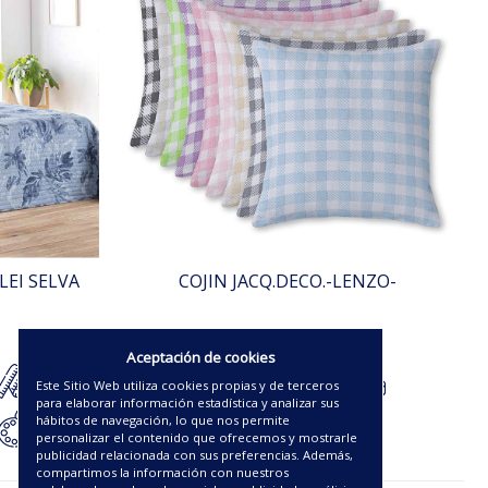
LEI SELVA
COJIN JACQ.DECO.-LENZO-
17.50€
Aceptación de cookies
Este Sitio Web utiliza cookies propias y de terceros
para elaborar información estadística y analizar sus
hábitos de navegación, lo que nos permite
personalizar el contenido que ofrecemos y mostrarle
publicidad relacionada con sus preferencias. Además,
compartimos la información con nuestros