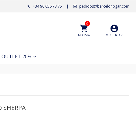
+34 96 656 73 75
|
pedidos@barcelohogar.com
0
MI CESTA
MI CUENTA
OUTLET 20%
O SHERPA