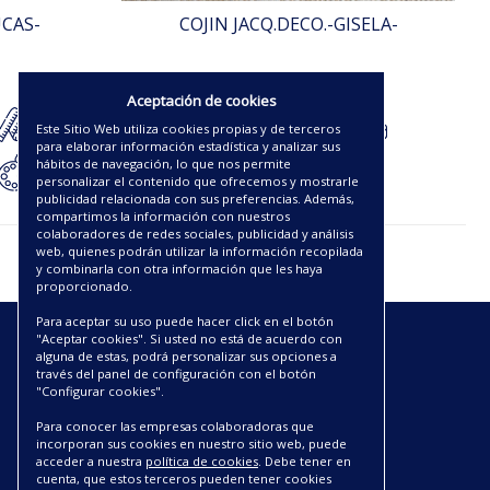
UCAS-
COJIN JACQ.DECO.-GISELA-
17.50€
Aceptación de cookies
Este Sitio Web utiliza cookies propias y de terceros
para elaborar información estadística y analizar sus
hábitos de navegación, lo que nos permite
personalizar el contenido que ofrecemos y mostrarle
publicidad relacionada con sus preferencias. Además,
compartimos la información con nuestros
colaboradores de redes sociales, publicidad y análisis
web, quienes podrán utilizar la información recopilada
y combinarla con otra información que les haya
proporcionado.
Para aceptar su uso puede hacer click en el botón
"Aceptar cookies". Si usted no está de acuerdo con
ENLACES
alguna de estas, podrá personalizar sus opciones a
través del panel de configuración con el botón
"Configurar cookies".
CATÁLOGOS PDF
SOBRE NOSOTROS
Para conocer las empresas colaboradoras que
incorporan sus cookies en nuestro sitio web, puede
CONDICIONES DE ENVÍO Y ENTREGA
acceder a nuestra
política de cookies
. Debe tener en
POLÍTICA DE DEVOLUCIONES
cuenta, que estos terceros pueden tener cookies