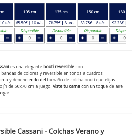
cm
105 cm
135 cm
150 cm
180 cm
10 u/c.
65.50€ | 10 u/c.
78.75€ | 8 u/c.
83.75€ | 8 u/c.
92.38€ | 8 u/c.
ible
Disponible
Disponible
Disponible
Disponible
ssani
es una elegante
boutí reversible
con
andas de colores y reversible en tonos a cuadros.
cama y dependiendo del tamaño de
colcha boutí
que elijas
cojín de 50x70 cm a juego.
Viste tu cama
con un toque de aire
hogar.
sible Cassani - Colchas Verano y