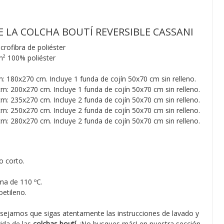
E LA COLCHA BOUTÍ REVERSIBLE CASSANI
rofibra de poliéster
m²
100% poliéster
180x270 cm. Incluye 1 funda de cojín 50x70 cm sin relleno.
m: 200x270 cm. Incluye 1 funda de cojín 50x70 cm sin relleno.
m: 235x270 cm. Incluye 2 funda de cojín 50x70 cm sin relleno.
m: 250x270 cm. Incluye 2 funda de cojín 50x70 cm sin relleno.
m: 280x270 cm. Incluye 2 funda de cojín 50x70 cm sin relleno.
o corto.
ma de 110 ºC.
etileno.
sejamos que sigas atentamente las instrucciones de lavado y
ida de las
colchas boutí
. ¡No busques más! en nuestra sección