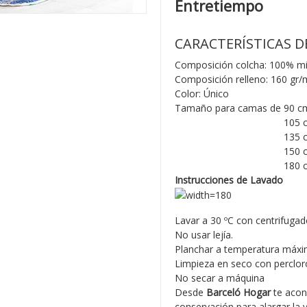
Entretiempo
CARACTERÍSTICAS D
Composición colcha: 100% mic
Composición relleno: 160 gr/
Color: Único
Tamaño para camas de 90 cm: 
Tamaño para camas de
105 c
Tamaño para camas de
135 c
Tamaño para camas de
150 c
Tamaño para camas de
180 c
Instrucciones de Lavado
Lavar a 30 ºC con centrifugad
No usar lejía.
Planchar a temperatura máxi
Limpieza en seco con percloro
No secar a máquina
Desde
Barceló Hogar
te acon
conservación para alargar la v