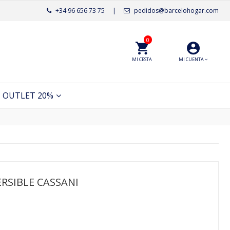
+34 96 656 73 75
|
pedidos@barcelohogar.com
0
MI CESTA
MI CUENTA
OUTLET 20%
RSIBLE CASSANI