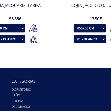
A JACQUARD -TARIFA-
COJIN JACQ.DECO.-L
58.88€
17.50€
CATEGORIAS
DORMITORIO
BAÑO
COCINA
DECORACIÓN