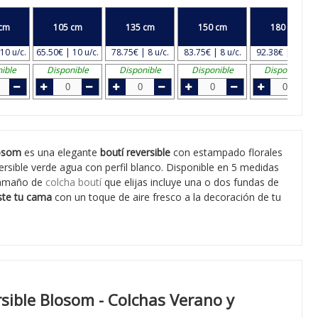
cm
105 cm
135 cm
150 cm
180 cm
10 u/c.
65.50€ | 10 u/c.
78.75€ | 8 u/c.
83.75€ | 8 u/c.
92.38€ | 8 u/c.
ible
Disponible
Disponible
Disponible
Disponible
losom
es una elegante
boutí reversible
con estampado florales
rsible verde agua con perfil blanco. Disponible en 5 medidas
tamaño de
colcha boutí
que elijas incluye una o dos fundas de
ste tu cama
con un toque de aire fresco a la decoración de tu
sible Blosom - Colchas Verano y