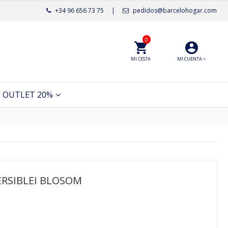
+34 96 656 73 75
|
pedidos@barcelohogar.com
0
MI CESTA
MI CUENTA
OUTLET 20%
ERSIBLEI BLOSOM