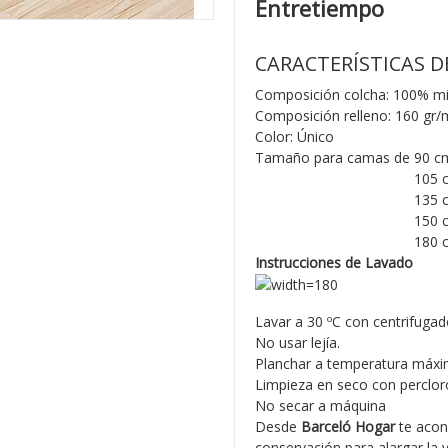
Entretiempo
CARACTERÍSTICAS D
Composición colcha: 100% mic
Composición relleno: 160 gr/
Color: Único
Tamaño para camas de 90 cm: 
Tamaño para camas de
105 c
Tamaño para camas de
135 c
Tamaño para camas de
150 c
Tamaño para camas de
180 c
Instrucciones de Lavado
Lavar a 30 ºC con centrifugad
No usar lejía.
Planchar a temperatura máxi
Limpieza en seco con percloro
No secar a máquina
Desde
Barceló Hogar
te acon
conservación para alargar la v