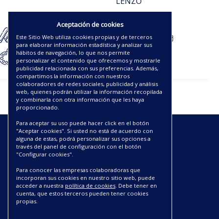
LENZO
121.25€
Aceptación de cookies
Este Sitio Web utiliza cookies propias y de terceros
para elaborar información estadística y analizar sus
hábitos de navegación, lo que nos permite
personalizar el contenido que ofrecemos y mostrarle
publicidad relacionada con sus preferencias. Además,
compartimos la información con nuestros
colaboradores de redes sociales, publicidad y análisis
web, quienes podrán utilizar la información recopilada
y combinarla con otra información que les haya
proporcionado.
Para aceptar su uso puede hacer click en el botón
"Aceptar cookies". Si usted no está de acuerdo con
ENLACES
alguna de estas, podrá personalizar sus opciones a
través del panel de configuración con el botón
"Configurar cookies".
CATÁLOGOS PDF
SOBRE NOSOTROS
Para conocer las empresas colaboradoras que
incorporan sus cookies en nuestro sitio web, puede
CONDICIONES DE ENVÍO Y ENTREGA
acceder a nuestra
política de cookies
. Debe tener en
POLÍTICA DE DEVOLUCIONES
cuenta, que estos terceros pueden tener cookies
AVISO LEGAL
propias.
CONDICIONES DE COMPRA