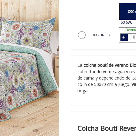
090 
60.63€ | 
Dispon
00 - UNICO
La
colcha boutí de verano B
sobre fondo verde agua y reve
de cama y dependiendo del 
cojín de 50x70 cm a juego.
Vi
hogar.
Colcha Boutí Rever