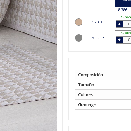
18.38€ | 
Dispon
15 - BEIGE
Dispon
26 - GRIS
Composición
Tamaño
Colores
Gramage