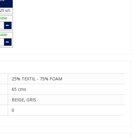
25 u/c.
ible
ible
25% TEXTIL - 75% FOAM
65 cms
BEIGE, GRIS
0