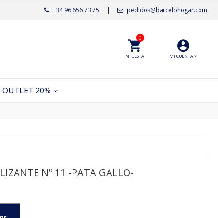
+34 96 656 73 75
|
pedidos@barcelohogar.com
0
MI CESTA
MI CUENTA
OUTLET 20%
IZANTE Nº 11 -PATA GALLO-
ms