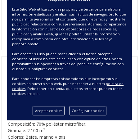
La
alfombra de microfibra Delhi,
se presenta en tamaño de
Este Sitio Web utiliza cookies propias y de terceros para elaborar
50x70 cm y en tres colores lisos combinados con blanco
.
Por
información estadística y analizar sus hábitos de navegación, lo que
nos permite personalizar el contenido que ofrecemos y mostrarle
su relieve tiene una textura muy original, suave y agradable
publicidad relacionada con sus preferencias. Además, compartimos
al tacto, la hace perfecta para pisar y experimentar una
la información con nuestros colaboradores de redes sociales,
agradable sensación bajo tus pies como
alfombra de
publicidad y análisis web, quienes podrán utilizar la información
recopilada y combinarla con otra información que les haya
baño
ó
alfombra de pie de cama
.
proporcionado.
Para aceptar su uso puede hacer click en el botón "Aceptar
cookies". Si usted no está de acuerdo con alguna de estas, podrá
personalizar sus opciones a través del panel de configuración con
el botón "Configurar cookies".
Alfombra Microfibra Delhi -
Para conocer las empresas colaboradoras que incorporan sus
Alfombras de Baño Originales
cookies en nuestro sitio web, puede acceder a nuestra
política de
cookies
. Debe tener en cuenta, que estos terceros pueden tener
cookies propias.
CARACTERÍSTICAS DE LA
ALFOMBRA DELHI
Aceptar cookies
Configurar cookies
Tamaño alfombra: 50x70 cm
Composición: 70% poliéster microfiber.
Gramaje: 2.100 m²
Colores: Beige, marino y gris.