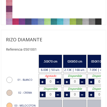
RIZO DIAMANTE
Referencia 0501001
.50X70 cm
030X50 cm
050X100 c
8.00€ | 50 u/c.
2.13€ | 168 u/c.
7.05€ | 48 u/
Agotado
Disponible
Disponible
01 - BLANCO
Disponible
Disponible
Disponible
02 - CREMA
03 - MELOCOTON