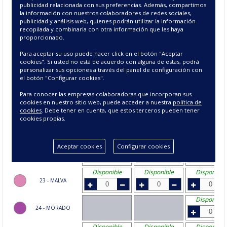
publicidad relacionada con sus preferencias. Además, compartimos
Disponible
Disponible
Disponible
la información con nuestros colaboradores de redes sociales,
13 - CAMEL
publicidad y análisis web, quienes podrán utilizar la información
recopilada y combinarla con otra información que les haya
Disponible
Disponible
Disponible
proporcionado.
14 - ROJO
Para aceptar su uso puede hacer click en el botón "Aceptar
cookies". Si usted no está de acuerdo con alguna de estas, podrá
Disponible
Disponible
Disponible
personalizar sus opciones a través del panel de configuración con
15 - BEIGE
el botón "Configurar cookies".
Disponible
Disponible
Disponible
Para conocer las empresas colaboradoras que incorporan sus
20 - GRANATE
cookies en nuestro sitio web, puede acceder a nuestra
política de
cookies
. Debe tener en cuenta, que estos terceros pueden tener
Disponible
cookies propias.
21 - MARRON
Disponible
Agotado
Disponible
Aceptar cookies
Configurar cookies
22 - NEGRO
Disponible
Disponible
Disponible
23 - MALVA
Disponible
24 - MORADO
Disponible
Disponible
Disponible