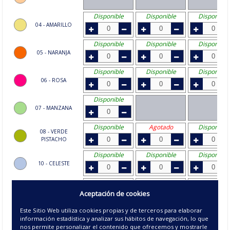
Disponible
Disponible
Disponible
04 - AMARILLO
Disponible
Disponible
Disponible
05 - NARANJA
Disponible
Disponible
Disponible
06 - ROSA
Disponible
07 - MANZANA
Disponible
Agotado
Disponible
08 - VERDE
PISTACHO
Disponible
Disponible
Disponible
10 - CELESTE
Disponible
Disponible
Disponible
11 - AZUL MEDIO
Aceptación de cookies
Disponible
Disponible
Disponible
Este Sitio Web utiliza cookies propias y de terceros para elaborar
información estadística y analizar sus hábitos de navegación, lo que
12 - AZULON
nos permite personalizar el contenido que ofrecemos y mostrarle