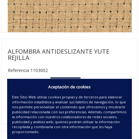
ALFOMBRA ANTIDESLIZANTE YUTE
REJILLA
Referencia 1103002
150 cm
Aceptación de cookies
61.75€ | 15 u/c.
Este Sitio Web utiliza cookies propias y de terceros para elaborar
información estadística y analizar sus hábitos de navegación, lo que
Disponible
nos permite personalizar el contenido que ofrecemos y mostrarle
00 - UNICO
publicidad relacionada con sus preferencias. Además, compartimos
la información con nuestros colaboradores de redes sociales,
publicidad y análisis web, quienes podrán utilizar la información
recopilada y combinarla con otra información que les haya
proporcionado.