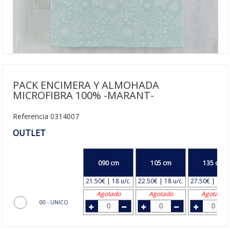
PACK ENCIMERA Y ALMOHADA
MICROFIBRA 100% -MARANT-
Referencia 0314007
OUTLET
090 cm
105 cm
135 cm
21.50€ | 18 u/c.
22.50€ | 18 u/c.
27.50€ | 16 u
Agotado
Agotado
Agotado
00 - UNICO