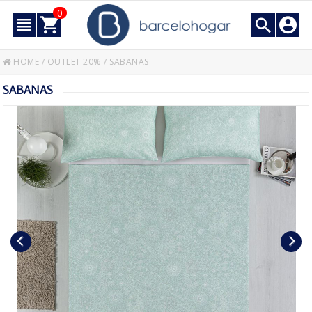
0
HOME
/
OUTLET 20%
/
SABANAS
SABANAS