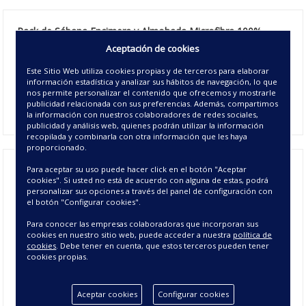
Pack de Sábana Encimera y Almohada Microfibra 100%
Marant
, diseño floral en perfil blanco sobre fondo verde con
Aceptación de cookies
textura. Esta fabricada en 100% microfibra, una sábana
Este Sitio Web utiliza cookies propias y de terceros para elaborar
funcional y práctica por su fácil mantenimiento y su poco
información estadística y analizar sus hábitos de navegación, lo que
peso que permite que la cama quede hecha en un momento.
nos permite personalizar el contenido que ofrecemos y mostrarle
2 piezas, sábana encimera y almohada a juego.
publicidad relacionada con sus preferencias. Además, compartimos
la información con nuestros colaboradores de redes sociales,
publicidad y análisis web, quienes podrán utilizar la información
recopilada y combinarla con otra información que les haya
proporcionado.
Para aceptar su uso puede hacer click en el botón "Aceptar
cookies". Si usted no está de acuerdo con alguna de estas, podrá
Pack Sábana Encimera y
personalizar sus opciones a través del panel de configuración con
el botón "Configurar cookies".
Almohada Marant -
Para conocer las empresas colaboradoras que incorporan sus
Sábanas de Microfibra
cookies en nuestro sitio web, puede acceder a nuestra
política de
cookies
. Debe tener en cuenta, que estos terceros pueden tener
cookies propias.
Los
Pack de sábana Encimera y Almohada de 100%
microfibra
, las hace especialmente recomendables para el
verano y primavera puesto que transpiran mejor y su tacto
Aceptar cookies
Configurar cookies