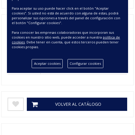
Para aceptar su uso puede hacer click en el botón "Aceptar
cookies". Si usted no está de acuerdo con alguna de estas, podrá
personalizar sus opciones a través del panel de configuración con
el botón "Configurar cookies".
Composición
100% POLIÉSTER
Para conocer las empresas colaboradoras que incorporan sus
cookies en nuestro sitio web, puede acceder a nuestra
política de
105 cm, 135 cm, 150 cm, 180 cm, 200
cookies
. Debe tener en cuenta, que estos terceros pueden tener
Tamaño
cookies propias.
cm, 90 cm
Colores
AGUAMARINA, CELESTE
Aceptar cookies
Configurar cookies
Gramage
225
VOLVER AL CATÁLOGO