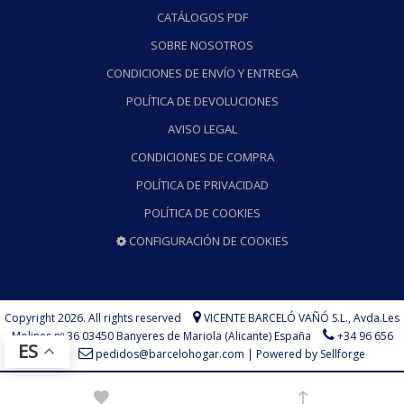
CATÁLOGOS PDF
SOBRE NOSOTROS
CONDICIONES DE ENVÍO Y ENTREGA
POLÍTICA DE DEVOLUCIONES
AVISO LEGAL
CONDICIONES DE COMPRA
POLÍTICA DE PRIVACIDAD
POLÍTICA DE COOKIES
CONFIGURACIÓN DE COOKIES
Copyright 2026. All rights reserved
VICENTE BARCELÓ VAÑÓ S.L.,
Avda.Les
Molines nº 36 03450 Banyeres de Mariola (Alicante) España
+34 96 656
ES
73 75
pedidos@barcelohogar.com
|
Powered by Sellforge