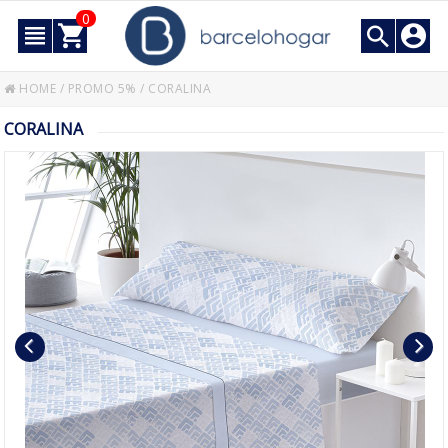
0
HOME
/
PROMO 5%
/
CORALINA
CORALINA