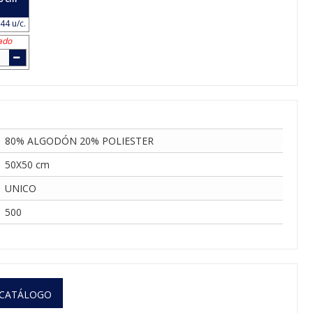
44 u/c.
ado
80% ALGODÓN 20% POLIESTER
50X50 cm
UNICO
500
 CATÁLOGO