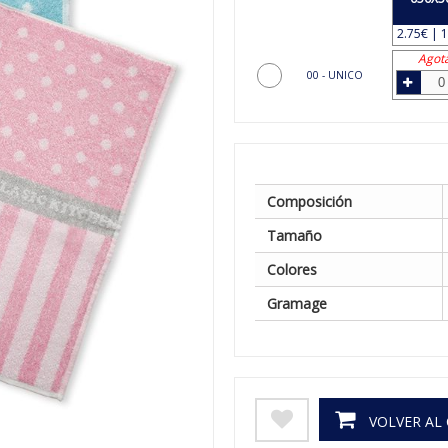
2.75€ | 1
Agot
00 - UNICO
Composición
Tamaño
Colores
Gramage
VOLVER AL