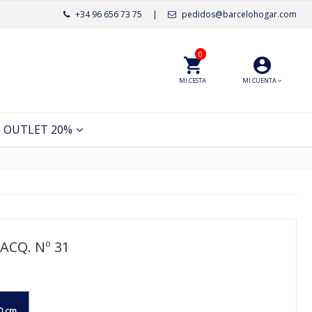
+34 96 656 73 75
|
pedidos@barcelohogar.com
0
MI CESTA
MI CUENTA
OUTLET 20%
ACQ. Nº 31
0 cm