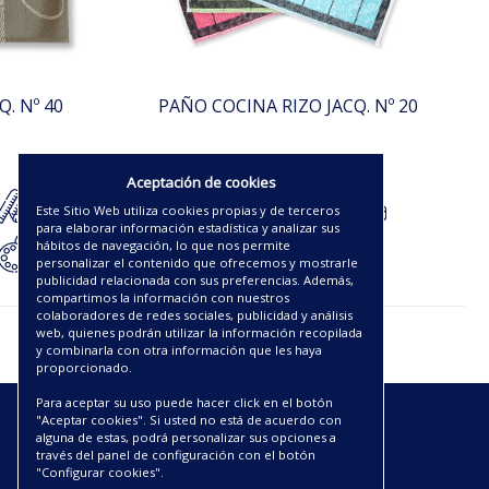
. Nº 40
PAÑO COCINA RIZO JACQ. Nº 20
2.75€
Aceptación de cookies
Este Sitio Web utiliza cookies propias y de terceros
para elaborar información estadística y analizar sus
hábitos de navegación, lo que nos permite
personalizar el contenido que ofrecemos y mostrarle
publicidad relacionada con sus preferencias. Además,
compartimos la información con nuestros
colaboradores de redes sociales, publicidad y análisis
web, quienes podrán utilizar la información recopilada
y combinarla con otra información que les haya
proporcionado.
Para aceptar su uso puede hacer click en el botón
"Aceptar cookies". Si usted no está de acuerdo con
ENLACES
alguna de estas, podrá personalizar sus opciones a
través del panel de configuración con el botón
"Configurar cookies".
CATÁLOGOS PDF