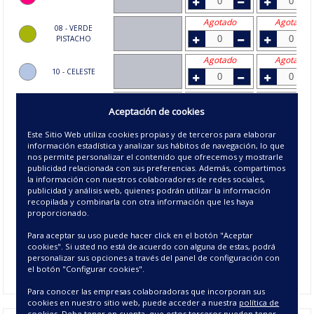
Agotado
Agotado
08 - VERDE
PISTACHO
Agotado
Agotado
10 - CELESTE
Disponible
Agotado
15 - BEIGE
Aceptación de cookies
Este Sitio Web utiliza cookies propias y de terceros para elaborar
Disponible
información estadística y analizar sus hábitos de navegación, lo que
21 - MARRON
nos permite personalizar el contenido que ofrecemos y mostrarle
publicidad relacionada con sus preferencias. Además, compartimos
Agotado
Agotado
la información con nuestros colaboradores de redes sociales,
23 - MALVA
publicidad y análisis web, quienes podrán utilizar la información
recopilada y combinarla con otra información que les haya
Disponible
Disponible
proporcionado.
27 - PERLA
Para aceptar su uso puede hacer click en el botón "Aceptar
cookies". Si usted no está de acuerdo con alguna de estas, podrá
Disponible
personalizar sus opciones a través del panel de configuración con
42 - UVA
el botón "Configurar cookies".
Para conocer las empresas colaboradoras que incorporan sus
cookies en nuestro sitio web, puede acceder a nuestra
política de
cookies
. Debe tener en cuenta, que estos terceros pueden tener