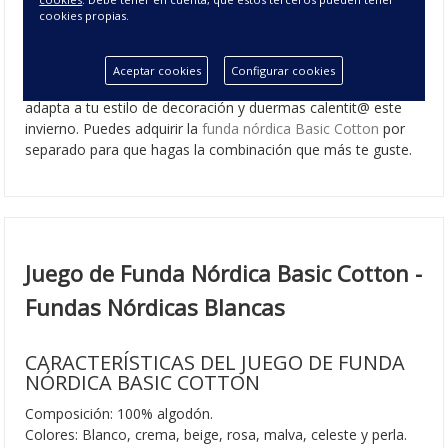
cookies propias.
Juego de funda nórdica Basic Cotton
, fabricada en 100%
algodón en juego de tres o cuatro piezas para camas de
90 hasta 180 cm.
Funda nórdica de algodón
con gran
Aceptar cookies
Configurar cookies
variedad de colores para que puedas elegir la que mejor se
adapta a tu estilo de decoración y duermas calentit@ este
invierno. Puedes adquirir la
funda nórdica Basic Cotton
por
separado para que hagas la combinación que más te guste.
Juego de Funda Nórdica Basic Cotton -
Fundas Nórdicas Blancas
CARACTERÍSTICAS DEL JUEGO DE FUNDA
NÓRDICA BASIC COTTON
Composición: 100% algodón.
Colores: Blanco, crema, beige, rosa, malva, celeste y perla.