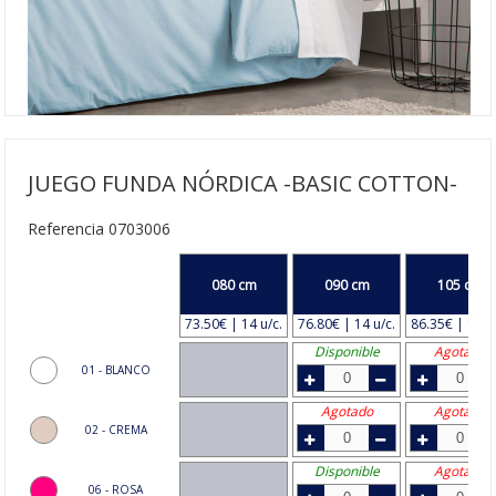
JUEGO FUNDA NÓRDICA -BASIC COTTON-
Referencia 0703006
080 cm
090 cm
105 cm
73.50€ | 14 u/c.
76.80€ | 14 u/c.
86.35€ | 14 u
Disponible
Agotado
01 - BLANCO
Agotado
Agotado
02 - CREMA
Disponible
Agotado
06 - ROSA