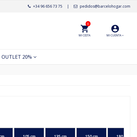
+34 96 656 73 75
|
pedidos@barcelohogar.com
0
MI CESTA
MI CUENTA
OUTLET 20%
cm
105 cm
135 cm
150 cm
180 cm