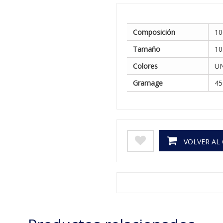
Composición
10
Tamaño
10
Colores
U
Gramage
45
VOLVER AL