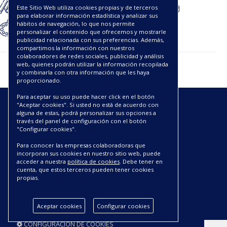
Este Sitio Web utiliza cookies propias y de terceros
para elaborar información estadística y analizar sus
hábitos de navegación, lo que nos permite
personalizar el contenido que ofrecemos y mostrarle
publicidad relacionada con sus preferencias. Además,
compartimos la información con nuestros
colaboradores de redes sociales, publicidad y análisis
web, quienes podrán utilizar la información recopilada
y combinarla con otra información que les haya
proporcionado.
Para aceptar su uso puede hacer click en el botón
"Aceptar cookies". Si usted no está de acuerdo con
ENLACES
alguna de estas, podrá personalizar sus opciones a
través del panel de configuración con el botón
"Configurar cookies".
CATÁLOGOS PDF
SOBRE NOSOTROS
Para conocer las empresas colaboradoras que
incorporan sus cookies en nuestro sitio web, puede
CONDICIONES DE ENVÍO Y ENTREGA
acceder a nuestra
política de cookies
. Debe tener en
POLÍTICA DE DEVOLUCIONES
cuenta, que estos terceros pueden tener cookies
AVISO LEGAL
propias.
CONDICIONES DE COMPRA
POLÍTICA DE PRIVACIDAD
Aceptar cookies
Configurar cookies
POLÍTICA DE COOKIES
CONFIGURACIÓN DE COOKIES