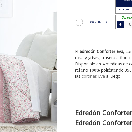
70.98€ |
Dispon
00 - UNICO
El
edredón Conforter Eva
, co
rosa y grises, trasera a flore
Disponible en 4 medidas de c
relleno 100% poliéster de 35
las
cortinas Eva
a juego
Edredón Conforter 
Edredón Conforte