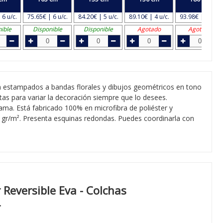
 6 u/c.
75.65€ | 6 u/c.
84.20€ | 5 u/c.
89.10€ | 4 u/c.
93.98€ | 3 u/c.
ible
Disponible
Disponible
Agotado
Agotado
n estampados a bandas florales y dibujos geométricos en tono
citas para variar la decoración siempre que lo desees.
ama. Está fabricado 100% en microfibra de poliéster y
0 gr/m². Presenta esquinas redondas. Puedes coordinarla con
Reversible Eva - Colchas
r